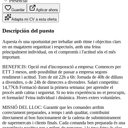
Presencial
Guardar
Aplicar ahora
Adapta mi CV a esta oferta
Descripción del puesto
Aquesta és una oportunitat per treballar amb ritme i objectius clars
en un magatzem organitzat i respectuós, amb una feina
principalment individual, on el compromís i l'actitud són el més
important.
BENEFICIS: Opció real d'incorporació a empresa: Comences per
ETT 3 mesos, amb possibilitat de passar a empresa segons
rendiment i actitud. Torn de nit 22h a 6h: Jornada de 40h de dilluns
a divendres, o de 24h de dimecres a divendres. Salari competitiu:
14,77€/h Formació durant la primera setmana: per aprendre el
procés amb calma i seguretat. Si no tens experiència no et preocupis,
et formaràn! Feina individual i dinàmica. Hores extres voluntàries.
MISSIÓ DEL LLOC: Garantir que les comandes arribin
correctament preparades, a temps i amb qualitat, contribuint
directament al bon funcionament de la cadena de subministrament
de supermercats i clients finals. Cada comanda ben preparada és una
experiència positiva per a milers de persones, i la teva feina és clau