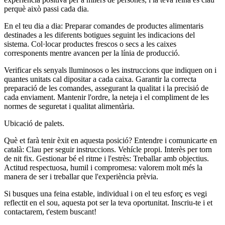
perquè això passi cada dia.
En el teu dia a dia: Preparar comandes de productes alimentaris
destinades a les diferents botigues seguint les indicacions del
sistema. Col·locar productes frescos o secs a les caixes
corresponents mentre avancen per la línia de producció.
Verificar els senyals lluminosos o les instruccions que indiquen on i
quantes unitats cal dipositar a cada caixa. Garantir la correcta
preparació de les comandes, assegurant la qualitat i la precisió de
cada enviament. Mantenir l'ordre, la neteja i el compliment de les
normes de seguretat i qualitat alimentària.
Ubicació de palets.
Què et farà tenir èxit en aquesta posició? Entendre i comunicarte en
català: Clau per seguir instruccions. Vehícle propi. Interès per torn
de nit fix. Gestionar bé el ritme i l'estrès: Treballar amb objectius.
Actitud respectuosa, humil i compromesa: valorem molt més la
manera de ser i treballar que l'experiència prèvia.
Si busques una feina estable, individual i on el teu esforç es vegi
reflectit en el sou, aquesta pot ser la teva oportunitat. Inscriu-te i et
contactarem, t'estem buscant!