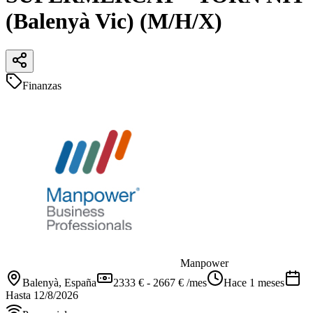
(Balenyà Vic) (M/H/X)
Finanzas
Manpower
Balenyà
, España
2333 € - 2667 € /mes
Hace 1 meses
Hasta
12/8/2026