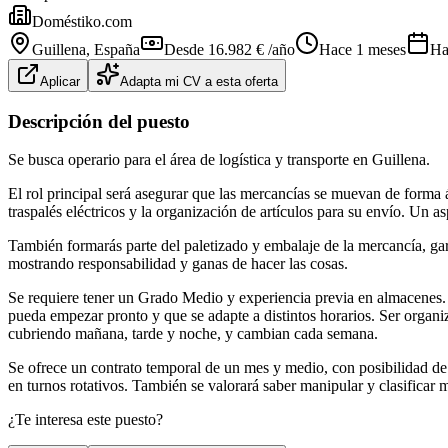
Doméstiko.com
Guillena
, España
Desde 16.982 € /año
Hace 1 meses
Ha
Aplicar
Adapta mi CV a esta oferta
Descripción del puesto
Se busca operario para el área de logística y transporte en Guillena.
El rol principal será asegurar que las mercancías se muevan de forma ág
traspalés eléctricos y la organización de artículos para su envío. Un a
También formarás parte del paletizado y embalaje de la mercancía, ga
mostrando responsabilidad y ganas de hacer las cosas.
Se requiere tener un Grado Medio y experiencia previa en almacenes. E
pueda empezar pronto y que se adapte a distintos horarios. Ser organiz
cubriendo mañana, tarde y noche, y cambian cada semana.
Se ofrece un contrato temporal de un mes y medio, con posibilidad de qu
en turnos rotativos. También se valorará saber manipular y clasificar
¿Te interesa este puesto?