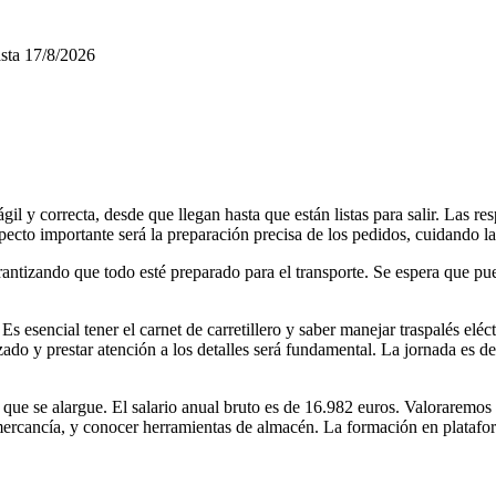
sta
17/8/2026
il y correcta, desde que llegan hasta que están listas para salir. Las re
specto importante será la preparación precisa de los pedidos, cuidando la
rantizando que todo esté preparado para el transporte. Se espera que p
s esencial tener el carnet de carretillero y saber manejar traspalés el
ado y prestar atención a los detalles será fundamental. La jornada es d
e se alargue. El salario anual bruto es de 16.982 euros. Valoraremos la 
 mercancía, y conocer herramientas de almacén. La formación en platafo