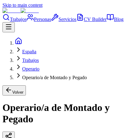
Skip to main content
Trabajos
Personas
Servicios
CV Builder
Blog
España
Trabajos
Operario
Operario/a de Montado y Pegado
Volver
Operario/a de Montado y
Pegado