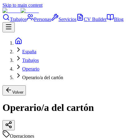
Skip to main content
Trabajos
Personas
Servicios
CV Builder
Blog
España
Trabajos
Operario
Operario/a del cartón
Volver
Operario/a del cartón
Operaciones