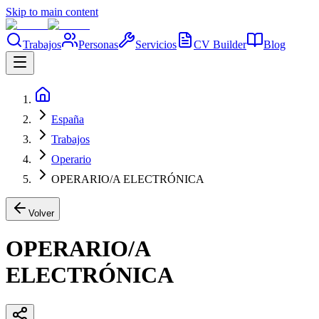
Skip to main content
Trabajos
Personas
Servicios
CV Builder
Blog
España
Trabajos
Operario
OPERARIO/A ELECTRÓNICA
Volver
OPERARIO/A
ELECTRÓNICA