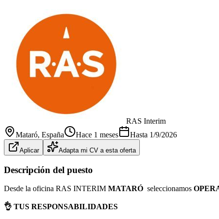
RAS Interim
Mataró
, España
Hace 1 meses
Hasta
1/9/2026
Aplicar
Adapta mi CV a esta oferta
Descripción del puesto
Desde la oficina RAS INTERIM
MATARÓ
seleccionamos
OPER
👌 TUS RESPONSABILIDADES