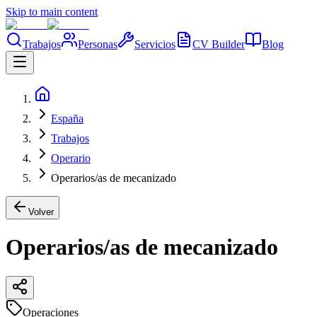
Skip to main content
Trabajos
Personas
Servicios
CV Builder
Blog
España
Trabajos
Operario
Operarios/as de mecanizado
Volver
Operarios/as de mecanizado
Operaciones