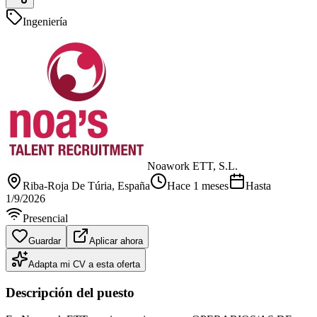
Ingeniería
Noawork ETT, S.L.
Riba-Roja De Túria
, España
Hace 1 meses
Hasta
1/9/2026
Presencial
Guardar
Aplicar ahora
Adapta mi CV a esta oferta
Descripción del puesto