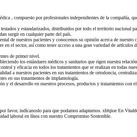
ca , compuesto por profesionales independientes de la compañía, que b
stados y estandarizados, distribuidos por todo el territorio nacional pa
n surgir en cualquier parte del país.
al de nuestros pacientes y conocemos su opinión acerca de nuestro c
rre en el sector, así como tener acceso a una gran variedad de artículos 
tes de primer nivel.
bleciendo los estándares médicos y sanitarios que rigen nuestra relación
trol y eficacia en todos los tratamientos que se realizan en todas nuest
dad a nuestros pacientes en sus tratamientos de ortodoncia, centraliza
tes en sus tratamientos de implantología.
ón y el desarrollo en nuestros procesos, productos y tratamientos con el
ta, por favor, indícanoslo para que podamos adaptarnos. xbhjioe En Vital
rsidad laboral en línea con nuestro Compromiso Sostenible.