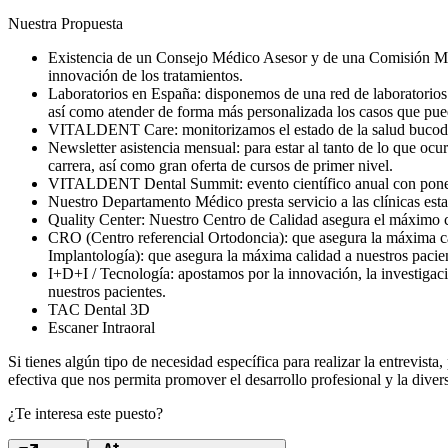
Nuestra Propuesta
Existencia de un Consejo Médico Asesor y de una Comisión Médi
innovación de los tratamientos.
Laboratorios en España: disponemos de una red de laboratorios te
así como atender de forma más personalizada los casos que pueda
VITALDENT Care: monitorizamos el estado de la salud bucodent
Newsletter asistencia mensual: para estar al tanto de lo que ocu
carrera, así como gran oferta de cursos de primer nivel.
VITALDENT Dental Summit: evento científico anual con ponen
Nuestro Departamento Médico presta servicio a las clínicas esta
Quality Center: Nuestro Centro de Calidad asegura el máximo con
CRO (Centro referencial Ortodoncia): que asegura la máxima cali
Implantología): que asegura la máxima calidad a nuestros pacien
I+D+I / Tecnología: apostamos por la innovación, la investigaci
nuestros pacientes.
TAC Dental 3D
Escaner Intraoral
Si tienes algún tipo de necesidad específica para realizar la entrevis
efectiva que nos permita promover el desarrollo profesional y la dive
¿Te interesa este puesto?