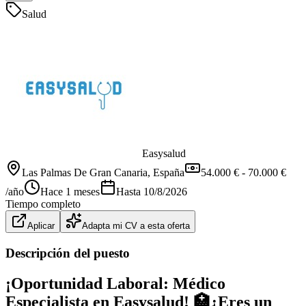
Salud
Easysalud
Las Palmas De Gran Canaria
, España
54.000 € - 70.000 €
/año
Hace 1 meses
Hasta
10/8/2026
Tiempo completo
Aplicar
Adapta mi CV a esta oferta
Descripción del puesto
¡Oportunidad Laboral: Médico
Especialista en Easysalud! 🏥¿Eres un