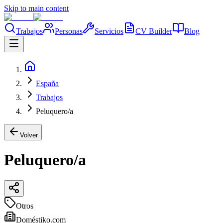
Skip to main content
Trabajos
Personas
Servicios
CV Builder
Blog
España
Trabajos
Peluquero/a
Volver
Peluquero/a
Otros
Doméstiko.com