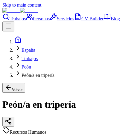
Skip to main content
Trabajos
Personas
Servicios
CV Builder
Blog
España
Trabajos
Peón
Peón/a en tripería
Volver
Peón/a en tripería
Recursos Humanos