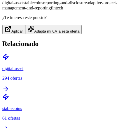
digital-asset
stablecoins
reporting-and-disclosure
adaptive-project-
management-and-reporting
fintech
¿Te interesa este puesto?
Aplicar
Adapta mi CV a esta oferta
Relacionado
digital-asset
294
ofertas
stablecoins
61
ofertas