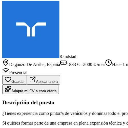
Randstad
Daganzo De Arriba
, España
1833 € - 2000 € /mes
Hace 1 
Presencial
Guardar
Aplicar ahora
Adapta mi CV a esta oferta
Descripción del puesto
¿Tienes experiencia como pintor/a de vehículos y dominas todo el proc
Si quieres formar parte de una empresa en plena expansión técnica y di