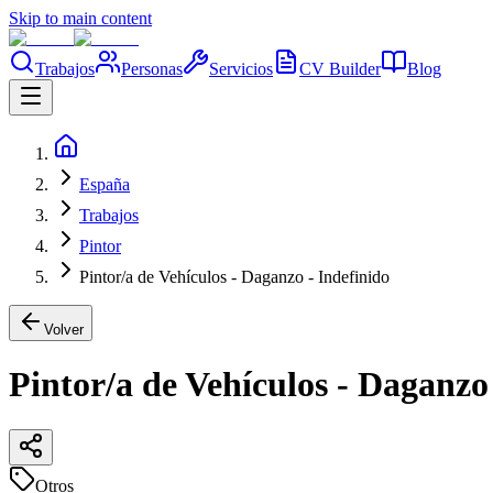
Skip to main content
Trabajos
Personas
Servicios
CV Builder
Blog
España
Trabajos
Pintor
Pintor/a de Vehículos - Daganzo - Indefinido
Volver
Pintor/a de Vehículos - Daganzo
Otros