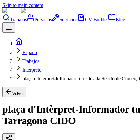
Skip to main content
Trabajos
Personas
Servicios
CV Builder
Blog
España
Trabajos
Intérprete
plaça d'Intèrpret-Informador turístic a la Secció de Comerç
Volver
plaça d'Intèrpret-Informador tur
Tarragona CIDO