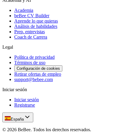
Academia y AI
Academia
beBee CV Builder
Aprende lo que quieras
Análisis de habilidades
Prep. entrevistas
Coach de Carrera
Legal
Política de privacidad
Términos de uso
Configuración de cookies
Retirar ofertas de empleo
support@bebee.com
Iniciar sesión
Iniciar sesión
Registrarse
España
©
2026
BeBee.
Todos los derechos reservados.