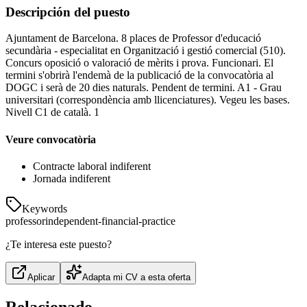
Descripción del puesto
Ajuntament de Barcelona. 8 places de Professor d'educació
secundària - especialitat en Organització i gestió comercial (510).
Concurs oposició o valoració de mèrits i prova. Funcionari. El
termini s'obrirà l'endemà de la publicació de la convocatòria al
DOGC i serà de 20 dies naturals. Pendent de termini. A1 - Grau
universitari (correspondència amb llicenciatures). Vegeu les bases.
Nivell C1 de català. 1
Veure convocatòria
Contracte laboral indiferent
Jornada indiferent
Keywords
professor
independent-financial-practice
¿Te interesa este puesto?
Aplicar
Adapta mi CV a esta oferta
Relacionado