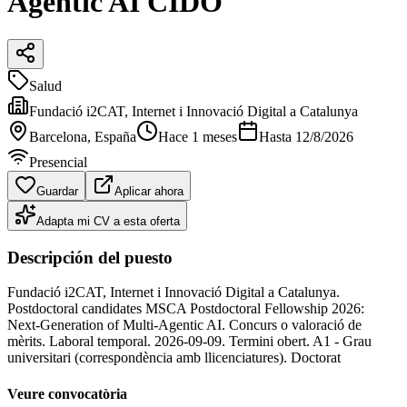
Agentic AI CIDO
Salud
Fundació i2CAT, Internet i Innovació Digital a Catalunya
Barcelona
, España
Hace 1 meses
Hasta
12/8/2026
Presencial
Guardar
Aplicar ahora
Adapta mi CV a esta oferta
Descripción del puesto
Fundació i2CAT, Internet i Innovació Digital a Catalunya.
Postdoctoral candidates MSCA Postdoctoral Fellowship 2026:
Next-Generation of Multi-Agentic AI. Concurs o valoració de
mèrits. Laboral temporal. 2026-09-09. Termini obert. A1 - Grau
universitari (correspondència amb llicenciatures). Doctorat
Veure convocatòria