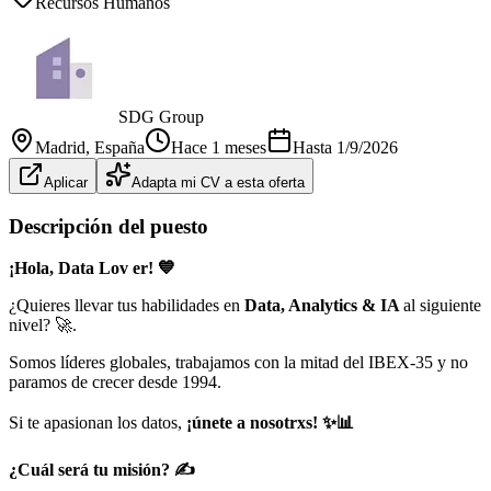
Recursos Humanos
SDG Group
Madrid
, España
Hace 1 meses
Hasta
1/9/2026
Aplicar
Adapta mi CV a esta oferta
Descripción del puesto
¡Hola, Data Lov
er!
💙
¿Quieres llevar tus habilidades en
Data, Analytics & IA
al siguiente
nivel? 🚀.
Somos líderes globales, trabajamos con la mitad del IBEX-35 y no
paramos de crecer desde 1994.
Si te apasionan los datos,
¡únete a nosotrxs!
✨
📊
¿Cuál será tu misión? ✍