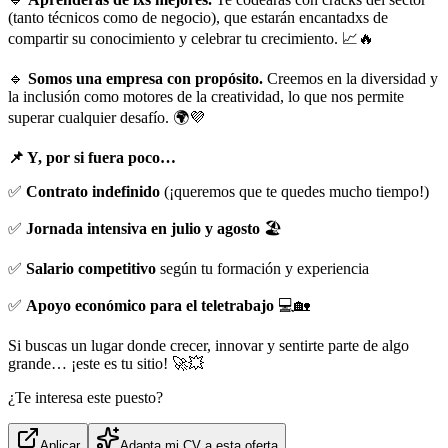
(tanto técnicos como de negocio), que estarán encantadxs de
compartir su conocimiento y celebrar tu crecimiento. 📈🔥
🔹
Somos una empresa con propósito.
Creemos en la diversidad y
la inclusión como motores de la creatividad, lo que nos permite
superar cualquier desafío. 🌍💜
📌 Y, por si fuera poco…
✅
Contrato indefinido
(¡queremos que te quedes mucho tiempo!)
✅
Jornada intensiva en julio y agosto
🏖️
✅
Salario competitivo
según tu formación y experiencia
✅
Apoyo económico para el teletrabajo
💻🏡
Si buscas un lugar donde crecer, innovar y sentirte parte de algo
grande… ¡este es tu sitio! 🚀💥
¿Te interesa este puesto?
Aplicar
Adapta mi CV a esta oferta