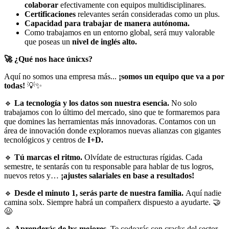
colaborar
efectivamente con equipos multidisciplinares.
Certificaciones
relevantes serán consideradas como un plus.
Capacidad para trabajar de manera autónoma.
Como trabajamos en un entorno global, será muy valorable
que poseas un
nivel de inglés alto.
🚀 ¿Qué nos hace únicxs?
Aquí no somos una empresa más...
¡somos un equipo que va a por
todas!
💡✨
🔹
La tecnología y los datos son nuestra esencia.
No solo
trabajamos con lo último del mercado, sino que te formaremos para
que domines las herramientas más innovadoras. Contamos con un
área de innovación donde exploramos nuevas alianzas con gigantes
tecnológicos y centros de
I+D.
🔹
Tú marcas el ritmo.
Olvídate de estructuras rígidas. Cada
semestre, te sentarás con tu responsable para hablar de tus logros,
nuevos retos y…
¡ajustes salariales en base a resultados!
🔹
Desde el minuto 1, serás parte de nuestra familia.
Aquí nadie
camina solx. Siempre habrá un compañerx dispuesto a ayudarte. 🤝
😃
🔹
Aprenderás de lxs mejores.
Te codearás con cracks del sector