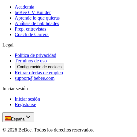
Academia
beBee CV Builder
Aprende lo que quieras
Análisis de habilidades
Prep. entrevistas
Coach de Carrera
Legal
Política de privacidad
Términos de uso
Configuración de cookies
Retirar ofertas de empleo
support@bebee.com
Iniciar sesión
Iniciar sesión
Registrarse
España
©
2026
BeBee.
Todos los derechos reservados.