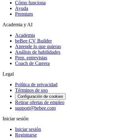
Cómo funciona
Ayuda
Premium
Academia y AI
Academia
beBee CV Builder
Aprende lo que quieras
Análisis de habilidades
Prep. entrevistas
Coach de Carrera
Legal
Política de privacidad
Términos de uso
Configuración de cookies
Retirar ofertas de empleo
support@bebee.com
Iniciar sesión
Iniciar sesión
Registrarse