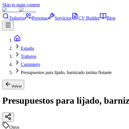
Skip to main content
Trabajos
Personas
Servicios
CV Builder
Blog
España
Trabajos
Carpintero
Presupuestos para lijado, barnizado tarima flotante
Volver
Presupuestos para lijado, barni
Otros