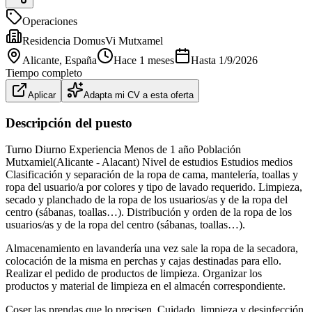
Operaciones
Residencia DomusVi Mutxamel
Alicante
, España
Hace 1 meses
Hasta
1/9/2026
Tiempo completo
Aplicar
Adapta mi CV a esta oferta
Descripción del puesto
Turno Diurno Experiencia Menos de 1 año Población
Mutxamiel(Alicante - Alacant) Nivel de estudios Estudios medios
Clasificación y separación de la ropa de cama, mantelería, toallas y
ropa del usuario/a por colores y tipo de lavado requerido. Limpieza,
secado y planchado de la ropa de los usuarios/as y de la ropa del
centro (sábanas, toallas…). Distribución y orden de la ropa de los
usuarios/as y de la ropa del centro (sábanas, toallas…).
Almacenamiento en lavandería una vez sale la ropa de la secadora,
colocación de la misma en perchas y cajas destinadas para ello.
Realizar el pedido de productos de limpieza. Organizar los
productos y material de limpieza en el almacén correspondiente.
Coser las prendas que lo precisen. Cuidado, limpieza y desinfección