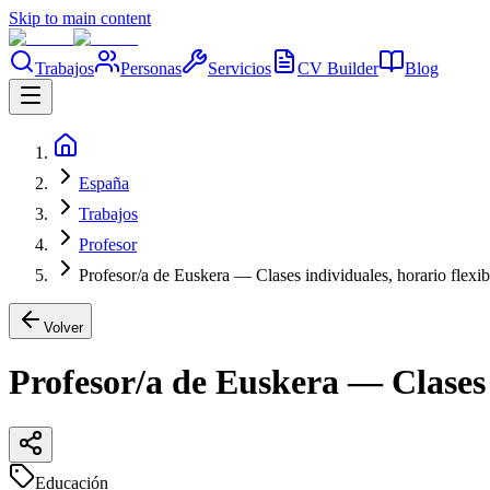
Skip to main content
Trabajos
Personas
Servicios
CV Builder
Blog
España
Trabajos
Profesor
Profesor/a de Euskera — Clases individuales, horario flexib
Volver
Profesor/a de Euskera — Clases i
Educación