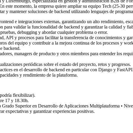
 y Luxemburgo, especializada en gestión y administración B2B de Fond
 En este momento, la empresa quiere ampliar su equipo Tech (25-30 per
ementar y mantener soluciones de backend utilizando lenguajes de prog
rontend e integraciones externas, garantizando un alto rendimiento, esca
n para validar la funcionalidad de backend y garantizar la calidad y fia
r pruebas, debugging y abordar cualquier problema o error.
 API y procesos para facilitar la transferencia de conocimientos y gar
ros del equipo y contribuir a la mejora continua de los procesos y wor
de backend.
adores, managers de producto y otros miembros para entender los requis
izaciones periódicas sobre el estado del proyecto, retos y progresos.
practices en el desarrollo de backend en particular con Django y FastAPI
pacidades y rendimiento de la plataforma.
odría flexibilizar).
tre 17 y 18.30h.
o Grado Superior en Desarrollo de Aplicaciones Multiplataforma • Nive
r expectativas y garantizar experiencias positivas.