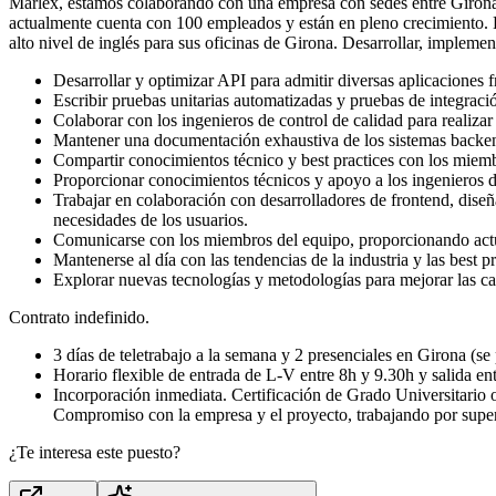
Marlex, estamos colaborando con una empresa con sedes entre Girona
actualmente cuenta con 100 empleados y están en pleno crecimiento.
alto nivel de inglés para sus oficinas de Girona. Desarrollar, impl
Desarrollar y optimizar API para admitir diversas aplicaciones f
Escribir pruebas unitarias automatizadas y pruebas de integració
Colaborar con los ingenieros de control de calidad para realiza
Mantener una documentación exhaustiva de los sistemas backend,
Compartir conocimientos técnico y best practices con los miemb
Proporcionar conocimientos técnicos y apoyo a los ingenieros 
Trabajar en colaboración con desarrolladores de frontend, diseñ
necesidades de los usuarios.
Comunicarse con los miembros del equipo, proporcionando actual
Mantenerse al día con las tendencias de la industria y las best 
Explorar nuevas tecnologías y metodologías para mejorar las ca
Contrato indefinido.
3 días de teletrabajo a la semana y 2 presenciales en Girona (se p
Horario flexible de entrada de L-V entre 8h y 9.30h y salida en
Incorporación inmediata. Certificación de Grado Universitario 
Compromiso con la empresa y el proyecto, trabajando por supera
¿Te interesa este puesto?