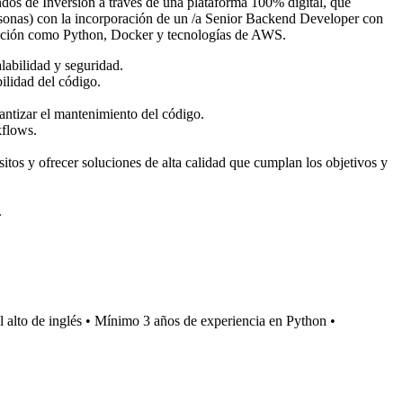
os de Inversión a través de una plataforma 100% digital, que
sonas) con la incorporación de un /a Senior Backend Developer con
ramación como Python, Docker y tecnologías de AWS.
labilidad y seguridad.
bilidad del código.
antizar el mantenimiento del código.
kflows.
itos y ofrecer soluciones de alta calidad que cumplan los objetivos y
.
l alto de inglés • Mínimo 3 años de experiencia en Python •