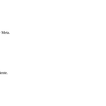
y Meta.
iente.