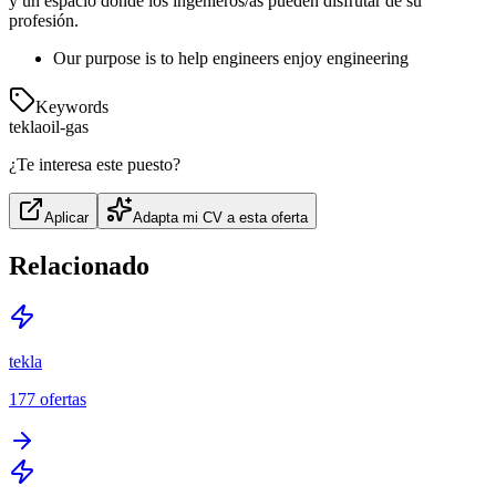
y un espacio donde los ingenieros/as pueden disfrutar de su
profesión.
Our purpose is to help engineers enjoy engineering
Keywords
tekla
oil-gas
¿Te interesa este puesto?
Aplicar
Adapta mi CV a esta oferta
Relacionado
tekla
177
ofertas