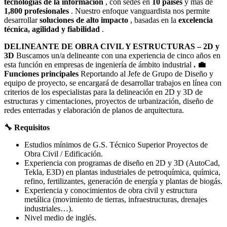
tecnologías de la información
, con sedes en
10 países
y más de
1,800 profesionales
. Nuestro enfoque vanguardista nos permite
desarrollar
soluciones de alto impacto
, basadas en la
excelencia
técnica, agilidad y fiabilidad
.
DELINEANTE DE OBRA CIVIL Y ESTRUCTURAS – 2D y
3D
Buscamos un/a delineante con una experiencia de cinco años en
esta función en empresas de ingeniería de ámbito industrial
.
💼
Funciones principales
Reportando al Jefe de Grupo de Diseño y
equipo de proyecto, se encargará de desarrollar trabajos en línea con
criterios de los especialistas para la delineación en 2D y 3D de
estructuras y cimentaciones, proyectos de urbanización, diseño de
redes enterradas y elaboración de planos de arquitectura.
🔧 Requisitos
Estudios mínimos de G.S. Técnico Superior Proyectos de
Obra Civil / Edificación.
Experiencia con programas de diseño en 2D y 3D (AutoCad,
Tekla, E3D) en plantas industriales de petroquímica, química,
refino, fertilizantes, generación de energía y plantas de biogás.
Experiencia y conocimientos de obra civil y estructura
metálica (movimiento de tierras, infraestructuras, drenajes
industriales…).
Nivel medio de inglés.