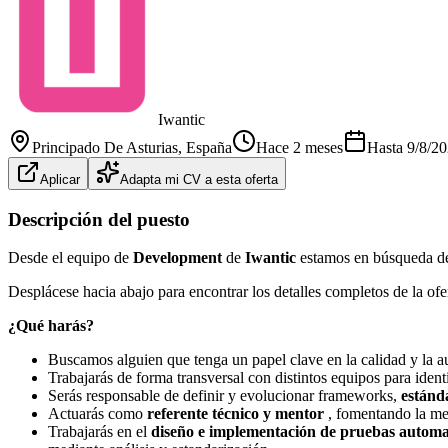
Iwantic
Principado De Asturias
, España
Hace 2 meses
Hasta
9/8/2
Aplicar
Adapta mi CV a esta oferta
Descripción del puesto
Desde el equipo de
Development
de
Iwantic
estamos en búsqueda d
Desplácese hacia abajo para encontrar los detalles completos de la ofer
¿Qué harás?
Buscamos alguien que tenga un papel clave en la calidad y la a
Trabajarás de forma transversal con distintos equipos para iden
Serás responsable de definir y evolucionar frameworks,
estánd
Actuarás como
referente técnico y mentor
, fomentando la mej
Trabajarás en el
diseño e implementación de pruebas autom