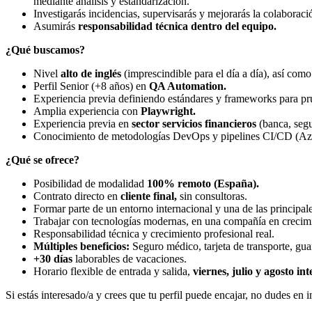
mediante análisis y estandarización.
Investigarás incidencias, supervisarás y mejorarás la colaborac
Asumirás
responsabilidad técnica dentro del equipo.
¿Qué buscamos?
Nivel
alto de inglés
(imprescindible para el día a día), así com
Perfil Senior (+8 años) en
QA Automation.
Experiencia previa definiendo estándares y frameworks para pr
Amplia experiencia con
Playwright.
Experiencia previa en
sector servicios financieros
(banca, segu
Conocimiento de metodologías DevOps y pipelines CI/CD (A
¿Qué se ofrece?
Posibilidad de modalidad
100% remoto (España).
Contrato directo en
cliente final,
sin consultoras.
Formar parte de un entorno internacional y una de las principal
Trabajar con tecnologías modernas, en una compañía en crecim
Responsabilidad técnica y crecimiento profesional real.
Múltiples beneficios:
Seguro médico, tarjeta de transporte, gua
+30 días
laborables de vacaciones.
Horario flexible de entrada y salida,
viernes, julio y agosto in
Si estás interesado/a y crees que tu perfil puede encajar, no dudes en in