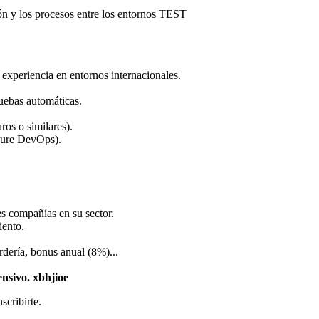
ión y los procesos entre los entornos TEST
o experiencia en entornos internacionales.
uebas automáticas.
ros o similares).
zure DevOps).
es compañías en su sector.
iento.
rdería, bonus anual (8%)...
tensivo. xbhjioe
scribirte.