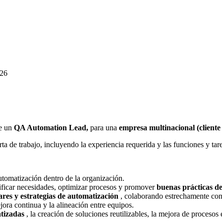
026
e un
QA Automation Lead,
para una
empresa multinacional (cliente 
ta de trabajo, incluyendo la experiencia requerida y las funciones y tar
utomatización dentro de la organización.
tificar necesidades, optimizar procesos y promover
buenas prácticas d
ares y estrategias de automatización
, colaborando estrechamente con
ora continua y la alineación entre equipos.
atizadas
, la creación de soluciones reutilizables, la mejora de proce