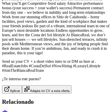
What you’ll get Competitive fixed salary Attractive performance
bonus (your success = your wallet’s success) Permanent contract
from day one – we believe in stability and long‑term relationships
Work from our stunning offices in Sitio de Calahonda – homy
facilities, pool views, garden and the kind of workplace that makes
your friends jealous Be part of a vibrant, international team in one of
Europe’s most desirable locations Endless opportunities to grow,
learn, and live the Costa del Sol lifestyle At BlancaReal, we don’t
just sell houses — we sell lifestyles. Sun‑drenched terraces, infinity
pools with Mediterranean views, and the joy of helping people find
their dream home. If you’re ambitious, fun, and ready to crush it in
paradise, this is your sign!
Send us your CV + a short video intro to or DM us here at .
#RealEstateJobs #CostaDelSol #NowHiring #LuxuryLifestyle
#JoinTheBlancaRealTeam
¿Te interesa este puesto?
Aplicar
Adapta mi CV a esta oferta
Relacionado