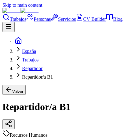
Skip to main content
Trabajos
Personas
Servicios
CV Builder
Blog
España
Trabajos
Repartidor
Repartidor/a B1
Volver
Repartidor/a B1
Recursos Humanos