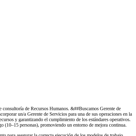
s de consultoría de Recursos Humanos. &##Buscamos Gerente de
ncorporar un/a Gerente de Servicios para una de sus operaciones en la
recursos y garantizando el cumplimiento de los estándares operativos.
cargo (10–15 personas), promoviendo un entorno de mejora continua.
to para asegurar la correcta ejecución de los modelos de trabajo.