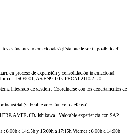
ltos estándares internacionales?¡Esta puede ser tu posibilidad!
itar), en proceso de expansión y consolidación internacional.
ad conforme a ISO9001, AS/EN9100 y PECAL2110/2120.
stema integrado de gestión . Coordinarse con los departamentos de
r industrial (valorable aeronáutico o defensa).
dad ERP, AMFE, 8D, Ishikawa . Valorable experiencia con SAP
es : 8:00h a 14:15h y 15:00h a 17:15h Viernes : 8:00h a 14:00h