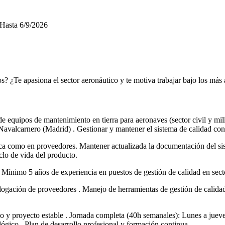
Hasta
6/9/2026
s? ¿Te apasiona el sector aeronáutico y te motiva trabajar bajo los más a
e equipos de mantenimiento en tierra para aeronaves (sector civil y mil
n Navalcarnero (Madrid) . Gestionar y mantener el sistema de calid
rica como en proveedores. Mantener actualizada la documentación del si
clo de vida del producto.
r. Mínimo 5 años de experiencia en puestos de gestión de calidad en secto
mologación de proveedores . Manejo de herramientas de gestión de cali
o y proyecto estable . Jornada completa (40h semanales): Lunes a juev
ógico . Plan de desarrollo profesional y formación continua .