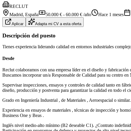
RECLUT
Madrid
, España
50.000 € - 60.000 € /año
Hace 1 meses
Aplicar
Adapta mi CV a esta oferta
Descripción del puesto
Tienes experiencia liderando calidad en entornos industriales complejo
Desde
Reclut colaboramos con una empresa líder en el diseño y fabricación d
Buscamos incorporar un/a Responsable de Calidad para su centro e
Supervisar inspecciones, ensayos y controles de calidad tanto en fáb
diseño, producción y postventa para garantizar la calidad en todo el ci
Grado en Ingeniería Industrial , de Materiales , Aeroespacial o simila
Experiencia en ensayos de materiales , técnicas de inspección y ho
Business One y Beas .
Inglés nivel medio‑alto mínimo (B2 deseable C1). ¿Contrato indefinid
Participación en programas de defensa y proyectos de alto nivel tecnol