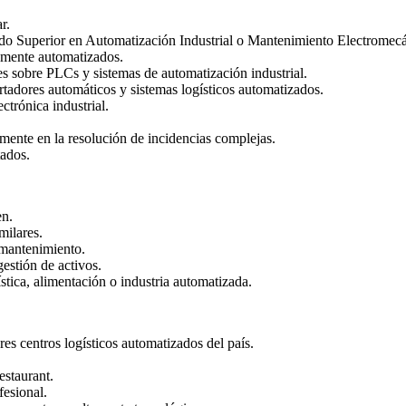
r.
do Superior en Automatización Industrial o Mantenimiento Electromecán
tamente automatizados.
es sobre PLCs y sistemas de automatización industrial.
rtadores automáticos y sistemas logísticos automatizados.
trónica industrial.
tamente en la resolución de incidencias complejas.
tados.
en.
milares.
 mantenimiento.
estión de activos.
stica, alimentación o industria automatizada.
es centros logísticos automatizados del país.
estaurant.
fesional.