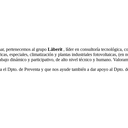
inar, pertenecemos al grupo
Lãberit
, líder en consultoría tecnológica, 
cas, especiales, climatización y plantas industriales fotovoltaicas, (e
abajo dinámico y participativo, de alto nivel técnico y humano. Valoram
a el Dpto. de Preventa y que nos ayude también a dar apoyo al Dpto. de