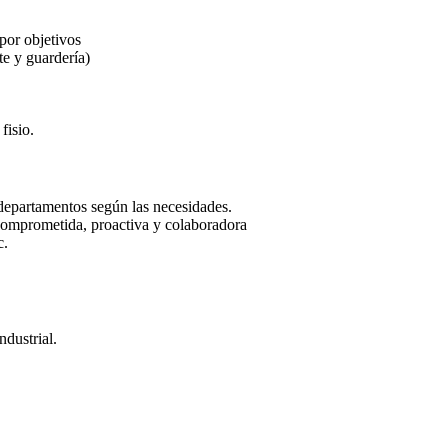
por objetivos
te y guardería)
fisio.
s departamentos según las necesidades.
comprometida, proactiva y colaboradora
c.
dustrial.