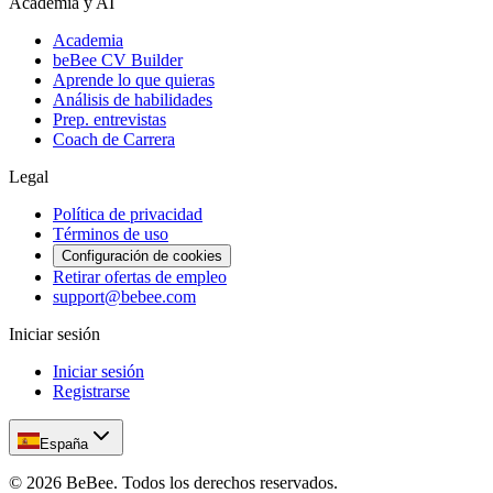
Academia y AI
Academia
beBee CV Builder
Aprende lo que quieras
Análisis de habilidades
Prep. entrevistas
Coach de Carrera
Legal
Política de privacidad
Términos de uso
Configuración de cookies
Retirar ofertas de empleo
support@bebee.com
Iniciar sesión
Iniciar sesión
Registrarse
España
©
2026
BeBee.
Todos los derechos reservados.