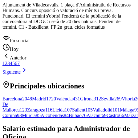
Ajuntament de Viladecavalls. 1 plaça d'Administratiu de Recursos
Humans. Concurs oposició o valoració de mèrits i prova.
Funcionari. El termini s'obrirà l'endemà de la publicació de la
convocatòria al DOGC i serà de 20 dies naturals. Pendent de
termini. C1 - Batxillerat, FP 2n grau, cicles formatius
Presencial
Hoy
Anterior
1
2
3
4
5
6
7
Siguiente
Principales ubicaciones
Barcelona
2048
Madrid
1720
València
431
Girona
312
Sevilla
269
Vitoria
2
De
Mallorca
123
Zaragoza
116
Lleida
107
Sallent
105
Valladolid
101
Málaga
9
Coruña
93
Murcia
85
Alcobendas
84
Bilbao
76
Alacant
69
Castro
66
Marza
Salario estimado para Administrador de
Oficina