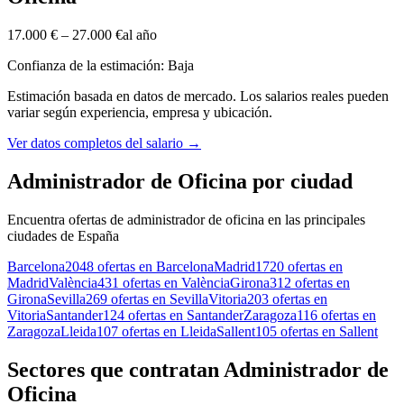
17.000 €
–
27.000 €
al año
Confianza de la estimación: Baja
Estimación basada en datos de mercado. Los salarios reales pueden
variar según experiencia, empresa y ubicación.
Ver datos completos del salario
→
Administrador de Oficina por ciudad
Encuentra ofertas de administrador de oficina en las principales
ciudades de España
Barcelona
2048 ofertas en Barcelona
Madrid
1720 ofertas en
Madrid
València
431 ofertas en València
Girona
312 ofertas en
Girona
Sevilla
269 ofertas en Sevilla
Vitoria
203 ofertas en
Vitoria
Santander
124 ofertas en Santander
Zaragoza
116 ofertas en
Zaragoza
Lleida
107 ofertas en Lleida
Sallent
105 ofertas en Sallent
Sectores que contratan Administrador de
Oficina