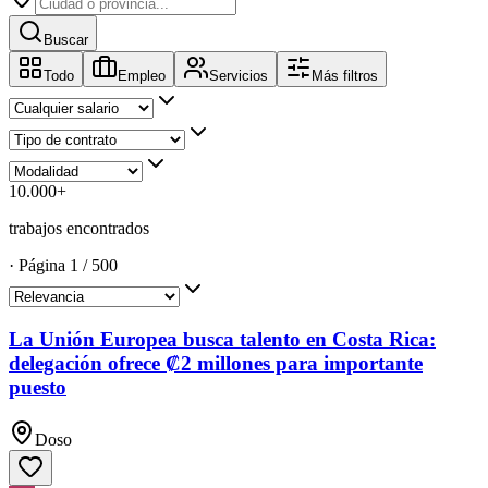
Buscar
Todo
Empleo
Servicios
Más filtros
10.000
+
trabajos encontrados
·
Página
1
/
500
La Unión Europea busca talento en Costa Rica:
delegación ofrece ₡2 millones para importante
puesto
Doso