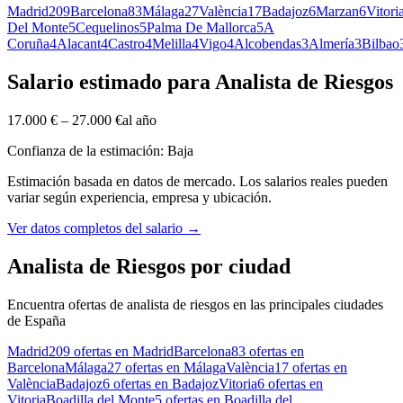
Madrid
209
Barcelona
83
Málaga
27
València
17
Badajoz
6
Marzan
6
Vitori
Del Monte
5
Cequelinos
5
Palma De Mallorca
5
A
Coruña
4
Alacant
4
Castro
4
Melilla
4
Vigo
4
Alcobendas
3
Almería
3
Bilbao
Salario estimado para Analista de Riesgos
17.000 €
–
27.000 €
al año
Confianza de la estimación: Baja
Estimación basada en datos de mercado. Los salarios reales pueden
variar según experiencia, empresa y ubicación.
Ver datos completos del salario
→
Analista de Riesgos por ciudad
Encuentra ofertas de analista de riesgos en las principales ciudades
de España
Madrid
209 ofertas en Madrid
Barcelona
83 ofertas en
Barcelona
Málaga
27 ofertas en Málaga
València
17 ofertas en
València
Badajoz
6 ofertas en Badajoz
Vitoria
6 ofertas en
Vitoria
Boadilla del Monte
5 ofertas en Boadilla del