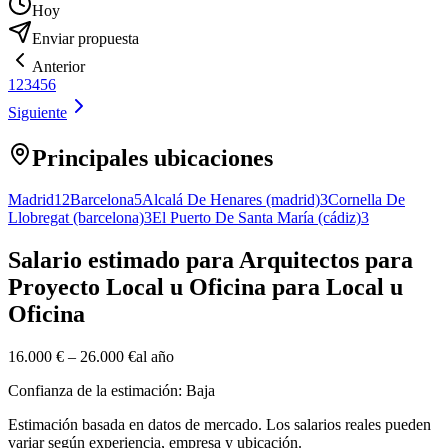
Hoy
Enviar propuesta
Anterior
1
2
3
4
5
6
Siguiente
Principales ubicaciones
Madrid
12
Barcelona
5
Alcalá De Henares (madrid)
3
Cornella De
Llobregat (barcelona)
3
El Puerto De Santa María (cádiz)
3
Salario estimado para Arquitectos para
Proyecto Local u Oficina para Local u
Oficina
16.000 €
–
26.000 €
al año
Confianza de la estimación: Baja
Estimación basada en datos de mercado. Los salarios reales pueden
variar según experiencia, empresa y ubicación.