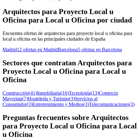
Arquitectos para Proyecto Local u
Oficina para Local u Oficina por ciudad
Encuentra ofertas de arquitectos para proyecto local u oficina para
local u oficina en las principales ciudades de España
Madrid
12 ofertas en Madrid
Barcelona
5 ofertas en Barcelona
Sectores que contratan Arquitectos para
Proyecto Local u Oficina para Local u
Oficina
Construcción
(
41
)
Inmobiliaria
(
16
)
Tecnología
(
13
)
Comercio
Mayorista
(
7
)
Hostelería y Turismo
(
3
)
Servicios al
Consumidor
(
3
)
Entretenimiento y Medios
(
3
)
Telecomunicaciones
(
3
)
Preguntas frecuentes sobre Arquitectos
para Proyecto Local u Oficina para Local
u Oficina