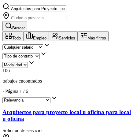
Buscar
Todo
Empleo
Servicios
Más filtros
106
trabajos encontrados
·
Página
1
/
6
Arquitectos para proyecto local u oficina para local
u oficina
Solicitud de servicio