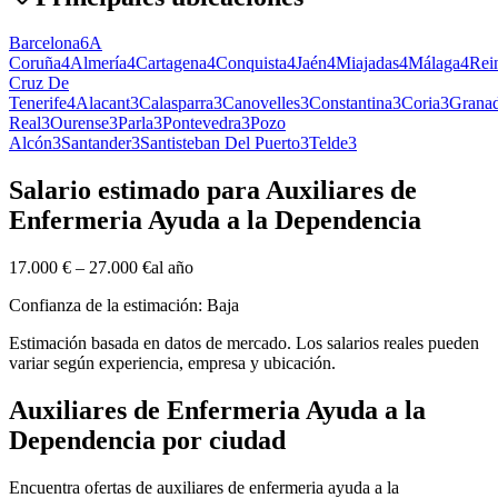
Barcelona
6
A
Coruña
4
Almería
4
Cartagena
4
Conquista
4
Jaén
4
Miajadas
4
Málaga
4
Rei
Cruz De
Tenerife
4
Alacant
3
Calasparra
3
Canovelles
3
Constantina
3
Coria
3
Grana
Real
3
Ourense
3
Parla
3
Pontevedra
3
Pozo
Alcón
3
Santander
3
Santisteban Del Puerto
3
Telde
3
Salario estimado para Auxiliares de
Enfermeria Ayuda a la Dependencia
17.000 €
–
27.000 €
al año
Confianza de la estimación: Baja
Estimación basada en datos de mercado. Los salarios reales pueden
variar según experiencia, empresa y ubicación.
Auxiliares de Enfermeria Ayuda a la
Dependencia por ciudad
Encuentra ofertas de auxiliares de enfermeria ayuda a la