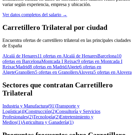
variar según experiencia, empresa y ubicación.
Ver datos completos del salario
→
Carretillero Trilateral por ciudad
Encuentra ofertas de carretillero trilateral en las principales ciudades
de España
Alcalá de Henares
11 ofertas en Alcalá de Henares
Barcelona
10
ofertas en Barcelona
Montcada I Reixac
9 ofertas en Montcada I
Reixac
Madrid
8 ofertas en Madrid
Algete
6 ofertas en
Algete
Granollers
5 ofertas en Granollers
Alovera
5 ofertas en Alovera
Sectores que contratan Carretillero
Trilateral
Industria y Manufactura
(
91
)
Transporte y
Logística
(
4
)
Construcción
(
2
)
Consultoría y Servicios
Profesionales
(
2
)
Tecnología
(
2
)
Entretenimiento y
Medios
(
1
)
Agricultura y Ganadería
(
1
)
Preguntas frecuentes sobre Carretillero