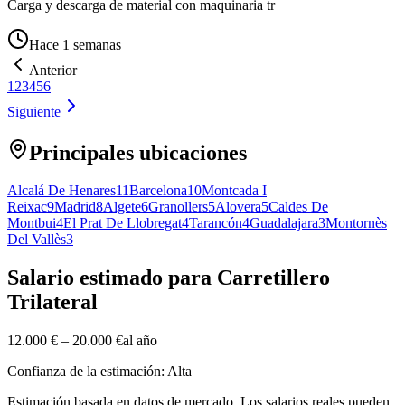
Carga y descarga de material con maquinaria tr
Hace 1 semanas
Anterior
1
2
3
4
5
6
Siguiente
Principales ubicaciones
Alcalá De Henares
11
Barcelona
10
Montcada I
Reixac
9
Madrid
8
Algete
6
Granollers
5
Alovera
5
Caldes De
Montbui
4
El Prat De Llobregat
4
Tarancón
4
Guadalajara
3
Montornès
Del Vallès
3
Salario estimado para Carretillero
Trilateral
12.000 €
–
20.000 €
al año
Confianza de la estimación: Alta
Estimación basada en datos de mercado. Los salarios reales pueden