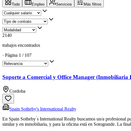
Todo
Empleo
Servicios
Más filtros
2140
trabajos encontrados
·
Página
1
/
107
Soporte a Comercial y Office Manager (Inmobiliaria 
Cordoba
Spain Sotheby's International Realty
En Spain Sotheby ́s International Realty buscamos un/a profesional p
similar y en inmobiliaria, y para la oficina está en Sotogrande. La fina