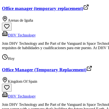
Office manager (temporary replacement)
Arenas de Iguña
DHV Technology
Join DHV Technology and Be Part of the Vanguard in Space Technology
requisitos de habilidades y cualificaciones para este puesto. At DHV 
Hoy
Office Manager (Temporary Replacement)
Kingdom Of Spain
DHV Technology
Join DHV Technology and Be Part of the Vanguard in Space Technology 
your career with a company that's building the future beyond Earth.