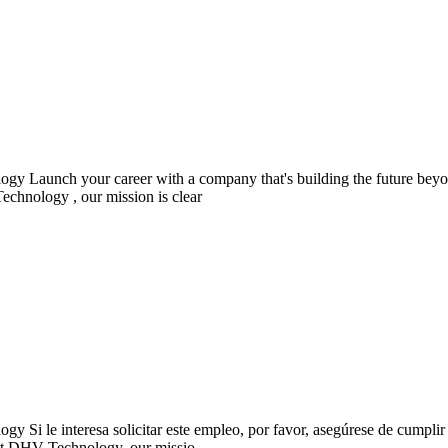
 Launch your career with a company that's building the future beyond 
Technology , our mission is clear
Si le interesa solicitar este empleo, por favor, asegúrese de cumplir 
 At DHV Technology, our missio