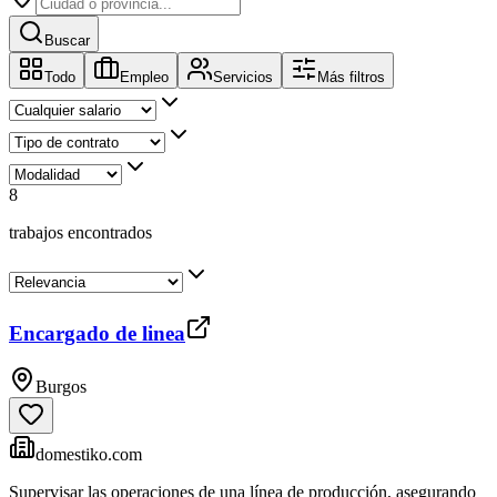
Buscar
Todo
Empleo
Servicios
Más filtros
8
trabajos encontrados
Encargado de linea
Burgos
domestiko.com
Supervisar las operaciones de una línea de producción, asegurando