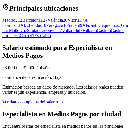
Principales ubicaciones
Madrid
212
Barcelona
127
València
20
Vitoria
17
A
Coruña
13
Alcobendas
10
Zaragoza
10
Sallent
9
Alacant
8
Cequelinos
7
Gra
De Mallorca
7
Santander
7
Sevilla
7
Valladolid
7
Bilbao
6
Castro
6
Castro-
Urdiales
6
Cornet
5
Es Calo
5
Salario estimado para Especialista en
Medios Pagos
23.000 €
–
35.000 €
al año
Confianza de la estimación: Baja
Estimación basada en datos de mercado. Los salarios reales pueden
variar según experiencia, empresa y ubicación.
Ver datos completos del salario
→
Especialista en Medios Pagos por ciudad
Encuentra ofertas de especialista en medios pagos en las principales