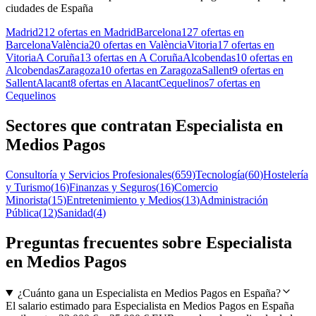
ciudades de España
Madrid
212 ofertas en Madrid
Barcelona
127 ofertas en
Barcelona
València
20 ofertas en València
Vitoria
17 ofertas en
Vitoria
A Coruña
13 ofertas en A Coruña
Alcobendas
10 ofertas en
Alcobendas
Zaragoza
10 ofertas en Zaragoza
Sallent
9 ofertas en
Sallent
Alacant
8 ofertas en Alacant
Cequelinos
7 ofertas en
Cequelinos
Sectores que contratan Especialista en
Medios Pagos
Consultoría y Servicios Profesionales
(
659
)
Tecnología
(
60
)
Hostelería
y Turismo
(
16
)
Finanzas y Seguros
(
16
)
Comercio
Minorista
(
15
)
Entretenimiento y Medios
(
13
)
Administración
Pública
(
12
)
Sanidad
(
4
)
Preguntas frecuentes sobre Especialista
en Medios Pagos
¿Cuánto gana un Especialista en Medios Pagos en España?
El salario estimado para Especialista en Medios Pagos en España