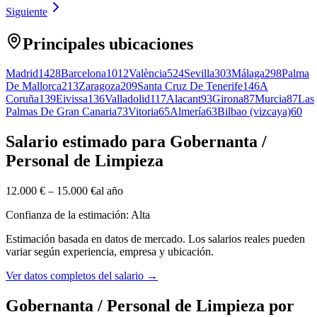
Siguiente
Principales ubicaciones
Madrid
1428
Barcelona
1012
València
524
Sevilla
303
Málaga
298
Palma
De Mallorca
213
Zaragoza
209
Santa Cruz De Tenerife
146
A
Coruña
139
Eivissa
136
Valladolid
117
Alacant
93
Girona
87
Murcia
87
Las
Palmas De Gran Canaria
73
Vitoria
65
Almería
63
Bilbao (vizcaya)
60
Salario estimado para Gobernanta /
Personal de Limpieza
12.000 €
–
15.000 €
al año
Confianza de la estimación: Alta
Estimación basada en datos de mercado. Los salarios reales pueden
variar según experiencia, empresa y ubicación.
Ver datos completos del salario
→
Gobernanta / Personal de Limpieza por