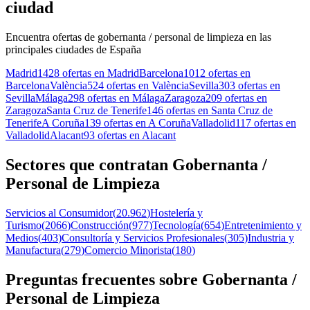
ciudad
Encuentra ofertas de gobernanta / personal de limpieza en las
principales ciudades de España
Madrid
1428 ofertas en Madrid
Barcelona
1012 ofertas en
Barcelona
València
524 ofertas en València
Sevilla
303 ofertas en
Sevilla
Málaga
298 ofertas en Málaga
Zaragoza
209 ofertas en
Zaragoza
Santa Cruz de Tenerife
146 ofertas en Santa Cruz de
Tenerife
A Coruña
139 ofertas en A Coruña
Valladolid
117 ofertas en
Valladolid
Alacant
93 ofertas en Alacant
Sectores que contratan Gobernanta /
Personal de Limpieza
Servicios al Consumidor
(
20.962
)
Hostelería y
Turismo
(
2066
)
Construcción
(
977
)
Tecnología
(
654
)
Entretenimiento y
Medios
(
403
)
Consultoría y Servicios Profesionales
(
305
)
Industria y
Manufactura
(
279
)
Comercio Minorista
(
180
)
Preguntas frecuentes sobre Gobernanta /
Personal de Limpieza