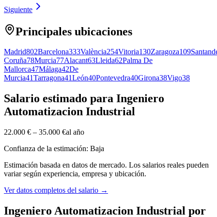
Siguiente
Principales ubicaciones
Madrid
802
Barcelona
333
València
254
Vitoria
130
Zaragoza
109
Santand
Coruña
78
Murcia
77
Alacant
63
Lleida
62
Palma De
Mallorca
47
Málaga
42
De
Murcia
41
Tarragona
41
León
40
Pontevedra
40
Girona
38
Vigo
38
Salario estimado para Ingeniero
Automatizacion Industrial
22.000 €
–
35.000 €
al año
Confianza de la estimación: Baja
Estimación basada en datos de mercado. Los salarios reales pueden
variar según experiencia, empresa y ubicación.
Ver datos completos del salario
→
Ingeniero Automatizacion Industrial por