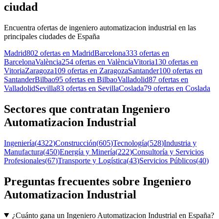
ciudad
Encuentra ofertas de ingeniero automatizacion industrial en las
principales ciudades de España
Madrid
802 ofertas en Madrid
Barcelona
333 ofertas en
Barcelona
València
254 ofertas en València
Vitoria
130 ofertas en
Vitoria
Zaragoza
109 ofertas en Zaragoza
Santander
100 ofertas en
Santander
Bilbao
95 ofertas en Bilbao
Valladolid
87 ofertas en
Valladolid
Sevilla
83 ofertas en Sevilla
Coslada
79 ofertas en Coslada
Sectores que contratan Ingeniero
Automatizacion Industrial
Ingeniería
(
4322
)
Construcción
(
605
)
Tecnología
(
528
)
Industria y
Manufactura
(
450
)
Energía y Minería
(
222
)
Consultoría y Servicios
Profesionales
(
67
)
Transporte y Logística
(
43
)
Servicios Públicos
(
40
)
Preguntas frecuentes sobre Ingeniero
Automatizacion Industrial
¿Cuánto gana un Ingeniero Automatizacion Industrial en España?