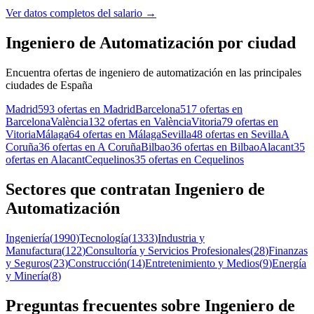
Ver datos completos del salario
→
Ingeniero de Automatización por ciudad
Encuentra ofertas de ingeniero de automatización en las principales
ciudades de España
Madrid
593 ofertas en Madrid
Barcelona
517 ofertas en
Barcelona
València
132 ofertas en València
Vitoria
79 ofertas en
Vitoria
Málaga
64 ofertas en Málaga
Sevilla
48 ofertas en Sevilla
A
Coruña
36 ofertas en A Coruña
Bilbao
36 ofertas en Bilbao
Alacant
35
ofertas en Alacant
Cequelinos
35 ofertas en Cequelinos
Sectores que contratan Ingeniero de
Automatización
Ingeniería
(
1990
)
Tecnología
(
1333
)
Industria y
Manufactura
(
122
)
Consultoría y Servicios Profesionales
(
28
)
Finanzas
y Seguros
(
23
)
Construcción
(
14
)
Entretenimiento y Medios
(
9
)
Energía
y Minería
(
8
)
Preguntas frecuentes sobre Ingeniero de