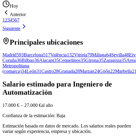
Hoy
Anterior
1
2
3
4
5
6
7
Siguiente
Principales ubicaciones
Madrid
593
Barcelona
517
València
132
Vitoria
79
Málaga
64
Sevilla
48
Eiv
Coruña
36
Bilbao
36
Alacant
35
Cequelinos
35
Girona
35
Zaragoza
35
Area
Metropolitana
(comarca)
34
León
31
Castro
28
Granada
28
Marzan
24
Gijón
22
Marbella
2
Salario estimado para Ingeniero de
Automatización
17.000 €
–
27.000 €
al año
Confianza de la estimación: Baja
Estimación basada en datos de mercado. Los salarios reales pueden
variar según experiencia, empresa y ubicación.