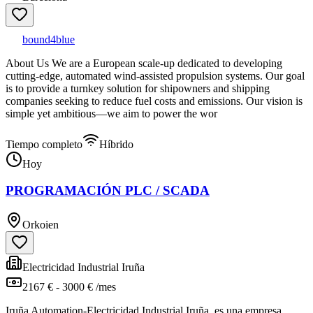
bound4blue
About Us We are a European scale-up dedicated to developing
cutting-edge, automated wind-assisted propulsion systems. Our goal
is to provide a turnkey solution for shipowners and shipping
companies seeking to reduce fuel costs and emissions. Our vision is
simple yet ambitious—we aim to power the wor
Tiempo completo
Híbrido
Hoy
PROGRAMACIÓN PLC / SCADA
Orkoien
Electricidad Industrial Iruña
2167 € - 3000 € /mes
Iruña Automation-Electricidad Industrial Iruña, es una empresa