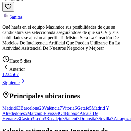
Sanitas
Qué harás en el equipo Maximice sus posibilidades de que su
candidatura sea seleccionada asegurándose de que su CV y sus
habilidades se ajustan al perfil. Tu Misión Será La Creación De
Modelos De Inteligencia Artificial Que Puedan Utilizarse En La
Actividad Asistencial De Nuestros Negocios y Mejorar
Hace 5 días
Anterior
1
2
3
4
5
6
7
Siguiente
Principales ubicaciones
Madrid
63
Barcelona
28
València
7
Vitoria
6
Getafe
5
Madrid Y
Alrededores
5
Marzan
5
Eivissa
4
O
4
Bilbao
4
Alcalá De
Henares
3
Castro
3
León
3
Rosalejo
3
Sallent
3
Donostia
3
Sevilla
3
Zaragoza