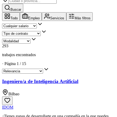
Buscar
Todo
Empleo
Servicios
Más filtros
293
trabajos encontrados
·
Página
1
/
15
Ingeniero/a de Inteligencia Artificial
Bilbao
IDOM
¿Tienes ganas de desarrollarte en una compañía en la que puedes