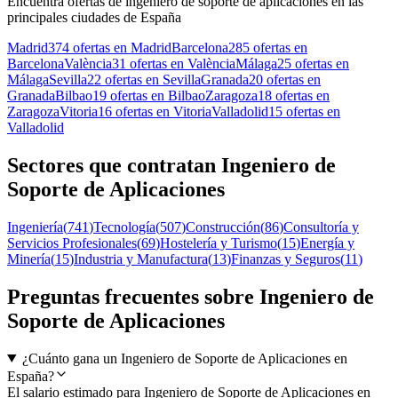
Encuentra ofertas de ingeniero de soporte de aplicaciones en las
principales ciudades de España
Madrid
374 ofertas en Madrid
Barcelona
285 ofertas en
Barcelona
València
31 ofertas en València
Málaga
25 ofertas en
Málaga
Sevilla
22 ofertas en Sevilla
Granada
20 ofertas en
Granada
Bilbao
19 ofertas en Bilbao
Zaragoza
18 ofertas en
Zaragoza
Vitoria
16 ofertas en Vitoria
Valladolid
15 ofertas en
Valladolid
Sectores que contratan Ingeniero de
Soporte de Aplicaciones
Ingeniería
(
741
)
Tecnología
(
507
)
Construcción
(
86
)
Consultoría y
Servicios Profesionales
(
69
)
Hostelería y Turismo
(
15
)
Energía y
Minería
(
15
)
Industria y Manufactura
(
13
)
Finanzas y Seguros
(
11
)
Preguntas frecuentes sobre Ingeniero de
Soporte de Aplicaciones
¿Cuánto gana un Ingeniero de Soporte de Aplicaciones en
España?
El salario estimado para Ingeniero de Soporte de Aplicaciones en