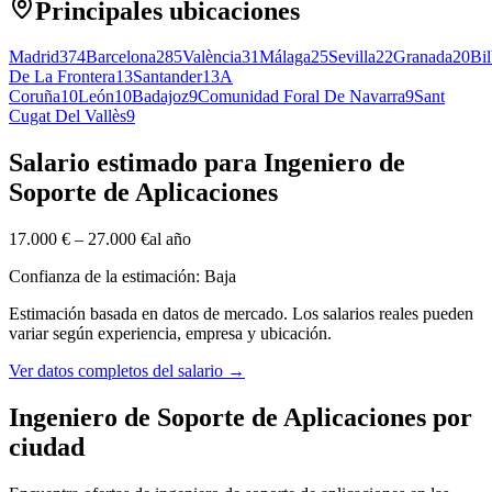
Principales ubicaciones
Madrid
374
Barcelona
285
València
31
Málaga
25
Sevilla
22
Granada
20
Bi
De La Frontera
13
Santander
13
A
Coruña
10
León
10
Badajoz
9
Comunidad Foral De Navarra
9
Sant
Cugat Del Vallès
9
Salario estimado para Ingeniero de
Soporte de Aplicaciones
17.000 €
–
27.000 €
al año
Confianza de la estimación: Baja
Estimación basada en datos de mercado. Los salarios reales pueden
variar según experiencia, empresa y ubicación.
Ver datos completos del salario
→
Ingeniero de Soporte de Aplicaciones por
ciudad