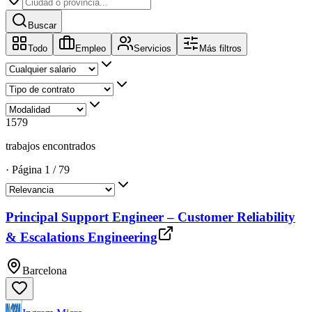
Buscar
Todo
Empleo
Servicios
Más filtros
1579
trabajos encontrados
·
Página
1
/
79
Principal Support Engineer – Customer Reliability
& Escalations Engineering
Barcelona