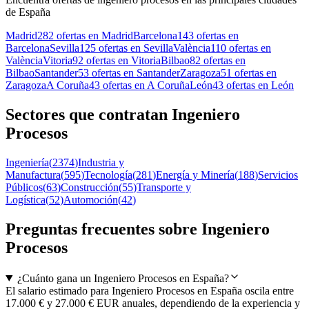
de España
Madrid
282 ofertas en Madrid
Barcelona
143 ofertas en
Barcelona
Sevilla
125 ofertas en Sevilla
València
110 ofertas en
València
Vitoria
92 ofertas en Vitoria
Bilbao
82 ofertas en
Bilbao
Santander
53 ofertas en Santander
Zaragoza
51 ofertas en
Zaragoza
A Coruña
43 ofertas en A Coruña
León
43 ofertas en León
Sectores que contratan Ingeniero
Procesos
Ingeniería
(
2374
)
Industria y
Manufactura
(
595
)
Tecnología
(
281
)
Energía y Minería
(
188
)
Servicios
Públicos
(
63
)
Construcción
(
55
)
Transporte y
Logística
(
52
)
Automoción
(
42
)
Preguntas frecuentes sobre Ingeniero
Procesos
¿Cuánto gana un Ingeniero Procesos en España?
El salario estimado para Ingeniero Procesos en España oscila entre
17.000 € y 27.000 € EUR anuales, dependiendo de la experiencia y