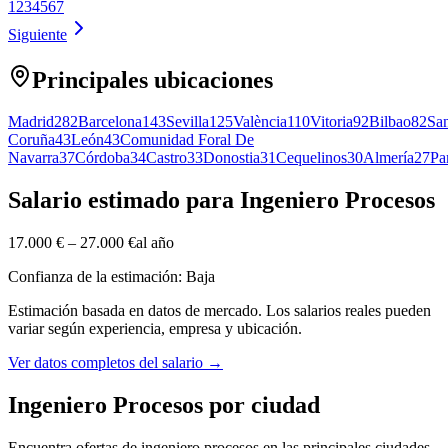
1
2
3
4
5
6
7
Siguiente
Principales ubicaciones
Madrid
282
Barcelona
143
Sevilla
125
València
110
Vitoria
92
Bilbao
82
San
Coruña
43
León
43
Comunidad Foral De
Navarra
37
Córdoba
34
Castro
33
Donostia
31
Cequelinos
30
Almería
27
Pa
Salario estimado para Ingeniero Procesos
17.000 €
–
27.000 €
al año
Confianza de la estimación: Baja
Estimación basada en datos de mercado. Los salarios reales pueden
variar según experiencia, empresa y ubicación.
Ver datos completos del salario
→
Ingeniero Procesos por ciudad
Encuentra ofertas de ingeniero procesos en las principales ciudades