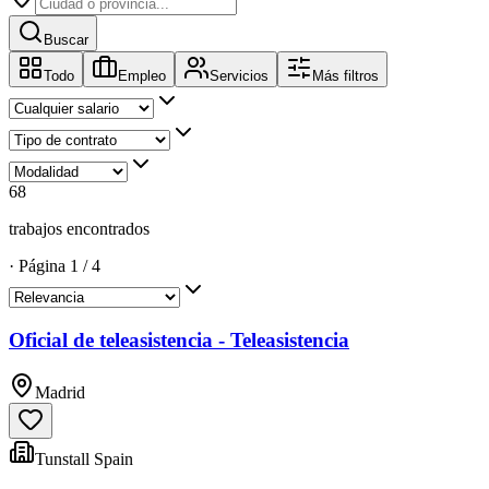
Buscar
Todo
Empleo
Servicios
Más filtros
68
trabajos encontrados
·
Página
1
/
4
Oficial de teleasistencia - Teleasistencia
Madrid
Tunstall Spain