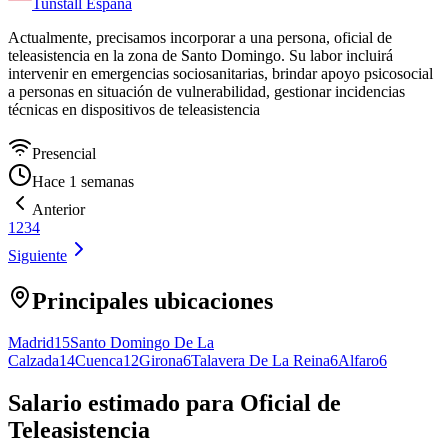
Tunstall España
Actualmente, precisamos incorporar a una persona, oficial de
teleasistencia en la zona de Santo Domingo. Su labor incluirá
intervenir en emergencias sociosanitarias, brindar apoyo psicosocial
a personas en situación de vulnerabilidad, gestionar incidencias
técnicas en dispositivos de teleasistencia
Presencial
Hace 1 semanas
Anterior
1
2
3
4
Siguiente
Principales ubicaciones
Madrid
15
Santo Domingo De La
Calzada
14
Cuenca
12
Girona
6
Talavera De La Reina
6
Alfaro
6
Salario estimado para Oficial de
Teleasistencia