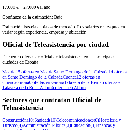
17.000 €
–
27.000 €
al año
Confianza de la estimación: Baja
Estimación basada en datos de mercado. Los salarios reales pueden
variar según experiencia, empresa y ubicación.
Oficial de Teleasistencia por ciudad
Encuentra ofertas de oficial de teleasistencia en las principales
ciudades de España
Madrid
15 ofertas en Madrid
Santo Domingo de la Calzada
14 ofertas
en Santo Domingo de la Calzada
Cuenca
12 ofertas en
Cuenca
Girona
6 ofertas en Girona
Talavera de la Reina
6 ofertas en
Talavera de la Reina
Alfaro
6 ofertas en Alfaro
Sectores que contratan Oficial de
Teleasistencia
Construcción
(
10
)
Sanidad
(
10
)
Telecomunicaciones
(
8
)
Hostelería y
Turismo
(
4
)
Administración Pública
(
3
)
Educación
(
3
)
Finanzas y