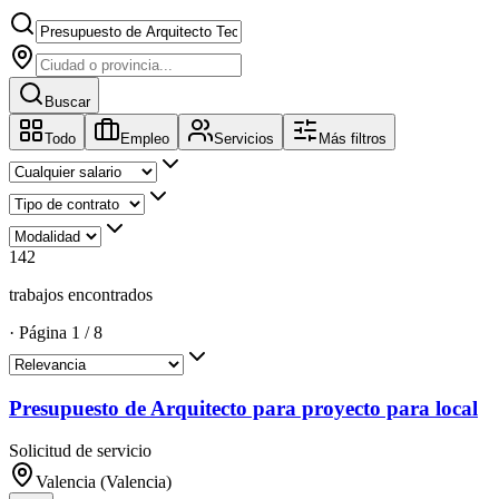
Buscar
Todo
Empleo
Servicios
Más filtros
142
trabajos encontrados
·
Página
1
/
8
Presupuesto de Arquitecto para proyecto para local
Solicitud de servicio
Valencia (Valencia)